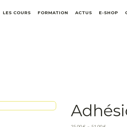
LES COURS
FORMATION
ACTUS
E-SHOP
I
Adhési
25,00
€
–
51,00
€