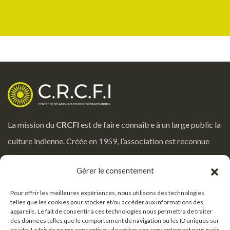
La mission du
CRCFI
est de faire connaître à un large public la
culture indienne. Créée en 1959, l’association est reconnue
d’utilité publique par le Ministère de la Culture.
Gérer le consentement
Notre adresse
Pour offrir les meilleures expériences, nous utilisons des technologies
telles que les cookies pour stocker et/ou accéder aux informations des
50 rue Vaneau 75007 Paris
appareils. Le fait de consentir à ces technologies nous permettra de traiter
des données telles que le comportement de navigation ou les ID uniques sur
ce site. Le fait de ne pas consentir ou de retirer son consentement peut avoir