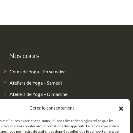
Nos cours
Cours de Yoga – En semaine
Ateliers de Yoga – Samedi
Ateliers de Yoga – Dimanche
Formation de professeur de Yoga
Gérer le consentement
les meilleures expériences, nous utilisons des technologies telles que les
 stocker et/ou accéder aux informations des appareils. Le fait de consentir à
gies nous permettra de traiter des données telles que le comportement de