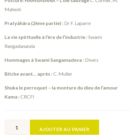
Posture: HAMSÂSANA – L’oie sauvage
C. Cornier, M.
Mahesh
Pratyâhâra (2ème partie) :
Dr F. Laparre
La vie spirituelle à l’ère de l’industrie :
Swami
Rangadananda
Hommages à Swami Sangamadeva :
Divers
Bitche avant… après :
C. Muller
Shuka le perroquet – la monture du dieu de l’amour
Kama :
CRCFI
AJOUTER AU PANIER