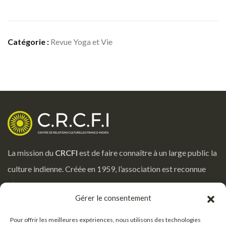
Catégorie :
Revue Yoga et Vie
La mission du
CRCFI
est de faire connaître à un large public la
culture indienne. Créée en 1959, l’association est reconnue
d’utilité publique par le Ministère de la Culture.
Gérer le consentement
Notre adresse
Pour offrir les meilleures expériences, nous utilisons des technologies