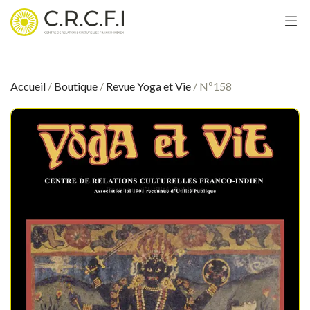
Accueil
/
Boutique
/
Revue Yoga et Vie
/ Nº158