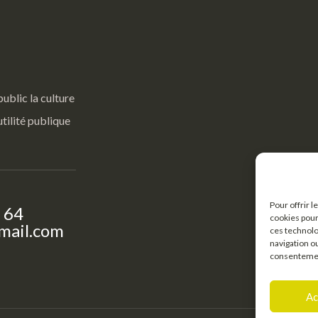
public la culture
utilité publique
Pour offrir 
 64
cookies pour
mail.com
ces technolo
navigation ou
consentement
Ac