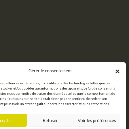
Gérer le consentement
les meilleures expériences, nous utilisons des technologies telles que les
 stocker et/ou accéder aux informations des appareils. Le fait de consentir à
gies nous permettra de traiter des données telles que le comportement de
 les ID uniques sur ce site. Le fait de ne pas consentir ou de retirer son
 peut avoir un effet négatif sur certaines caractéristiques et fonctions.
cepter
Refuser
Voir les préférences