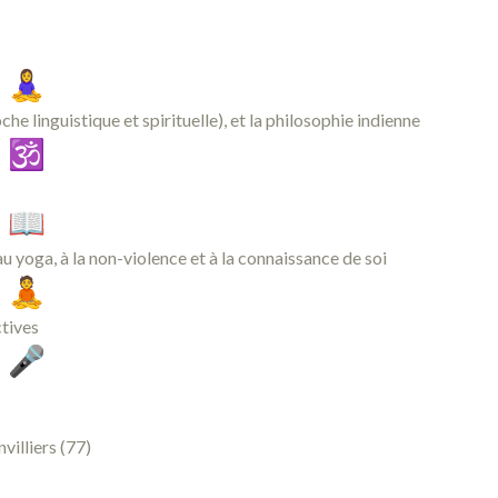
e linguistique et spirituelle), et la philosophie indienne
au yoga, à la non-violence et à la connaissance de soi
ctives
villiers (77)