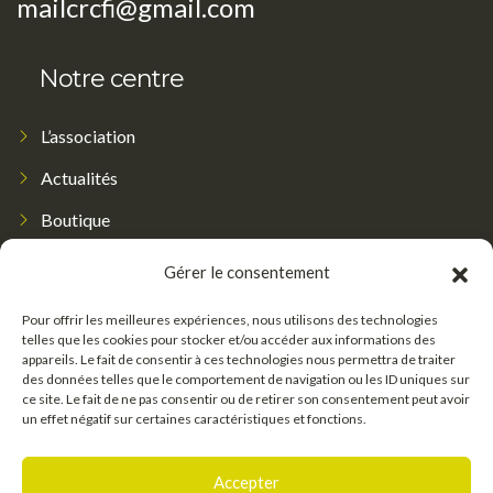
mailcrcfi@gmail.com
Notre centre
L’association
Actualités
Boutique
Contact
Gérer le consentement
Nos cours
Pour offrir les meilleures expériences, nous utilisons des technologies
telles que les cookies pour stocker et/ou accéder aux informations des
appareils. Le fait de consentir à ces technologies nous permettra de traiter
Cours de Yoga – En semaine
des données telles que le comportement de navigation ou les ID uniques sur
ce site. Le fait de ne pas consentir ou de retirer son consentement peut avoir
Ateliers de Yoga – Samedi
un effet négatif sur certaines caractéristiques et fonctions.
Ateliers de Yoga – Dimanche
Accepter